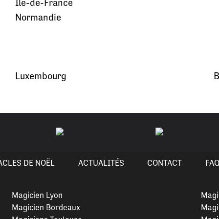
Île-de-France
Normandie
Luxembourg
B
ACLES DE NOËL
ACTUALITÉS
CONTACT
FA
Magicien Lyon
Magi
Magicien Bordeaux
Magi