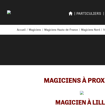
PARTICULIERS
Accueil
/
Magiciens
/
Magiciens Hauts-de-France
/
Magiciens Nord
/
M
MAGICIENS À PROX
MAGICIEN À LILL