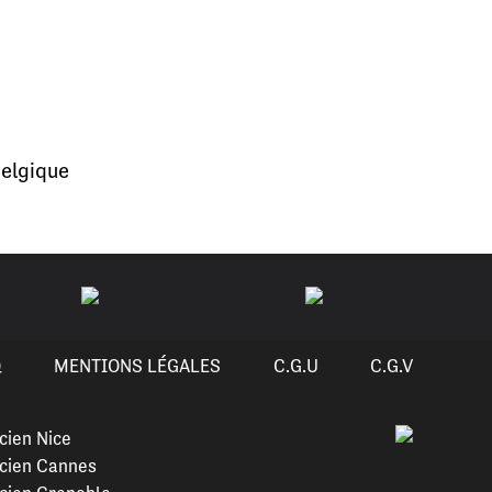
elgique
Q
MENTIONS LÉGALES
C.G.U
C.G.V
cien Nice
cien Cannes