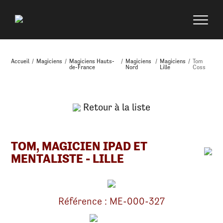
Accueil
/
Magiciens
/
Magiciens Hauts-
/
Magiciens
/
Magiciens
/
Tom
de-France
Nord
Lille
Coss
Retour à la liste
TOM, MAGICIEN IPAD ET
MENTALISTE - LILLE
Référence : ME-000-327