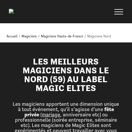
Accueil
/
Magiciens
/
Magiciens Hauts-de-France
/
Magiciens Nord
LES MEILLEURS
MAGICIENS DANS LE
NORD (59) AU LABEL
MAGIC ELITES
Les magiciens apportent une dimension unique
à tout événement, qu'il s'agisse d'une
fête
privée
(
mariage
, anniversaire etc) ou
professionnelle (soirée entreprise, séminaire
etc). Les magiciens de Magic Elites sont
expérimentés et peuvent travailler avec vous