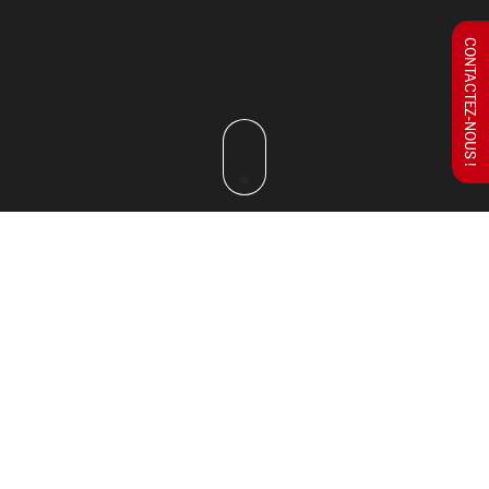
CONTACTEZ-NOUS !
MAGIC ELITES, LE LABEL
NATIONAL DES MAGICIENS
Magic Elites regroupe des
magiciens professionnels
dans toute la France. A travers une magie moderne,
raffinée et professionnelle, nos magiciens partenaires
assurent le succès de votre événement pour un
impact maximal. Dans la catégorie
close-up &