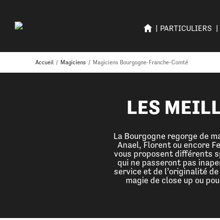
PARTICULIERS
Accueil
/
Magiciens
/
Magiciens Bourgogne-Franche-Comté
LES MEIL
La Bourgogne regorge de mag
Anael, Florent ou encore F
vous proposent différents s
qui ne passeront pas inaper
service et de l’originalité de
magie de close up ou po