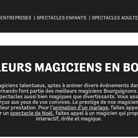
ENTREPRISES
SPECTACLES ENFANTS
SPECTACLES ADULT
LEURS MAGICIENS EN 
iciens talentueux, aptes à animer divers événements dans
ernando font partie des meilleurs magiciens Bourguignons
pectacles aussi bien magiques que divertissants. Vous ass
çus aux yeux de vos convives. Le prestige de nos magiciens
 leur prestation. Pour l'
animation d'un mariage
, faites appe
ur un
spectacle de Noël
, faites appel à un magicien qui pro
interactif, drôle et magique.