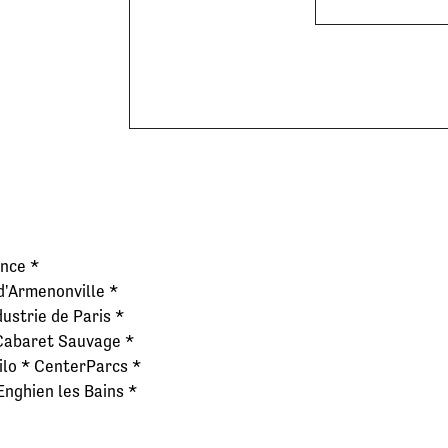
nce *
 d'Armenonville *
ustrie de Paris *
 Cabaret Sauvage *
ilo * CenterParcs *
Enghien les Bains *