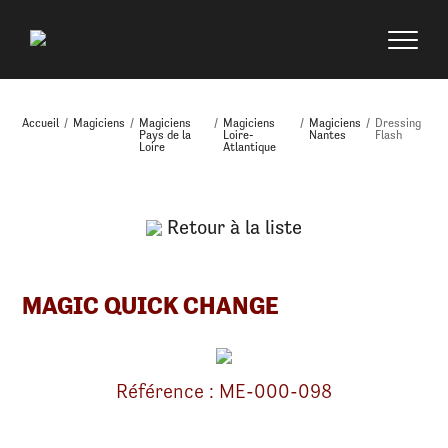
Accueil
/
Magiciens
/
Magiciens
/
Magiciens
/
Magiciens
/
Dressing
Pays de la
Loire-
Nantes
Flash
Loire
Atlantique
Retour à la liste
MAGIC QUICK CHANGE
Référence : ME-000-098