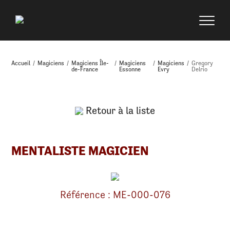
Accueil
/
Magiciens
/
Magiciens Île-
/
Magiciens
/
Magiciens
/
Gregory
de-France
Essonne
Evry
Delrio
Retour à la liste
MENTALISTE MAGICIEN
Référence : ME-000-076