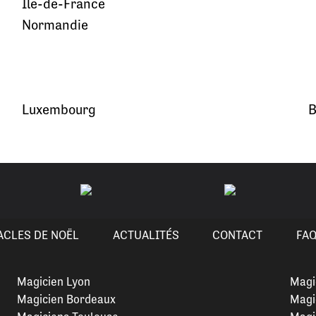
Île-de-France
Normandie
Luxembourg
B
ACLES DE NOËL
ACTUALITÉS
CONTACT
FA
Magicien Lyon
Magi
Magicien Bordeaux
Magi