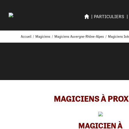
PARTICULIERS
Accueil
/
Magiciens
/
Magiciens Auvergne-Rhône-Alpes
/
Magiciens Isè
MAGICIENS À PROX
MAGICIEN À