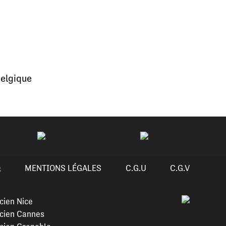
elgique
Q
MENTIONS LÉGALES
C.G.U
C.G.V
cien Nice
cien Cannes