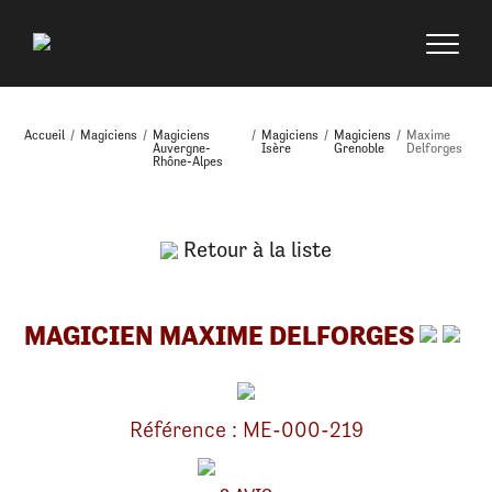
Accueil
/
Magiciens
/
Magiciens
/
Magiciens
/
Magiciens
/
Maxime
Auvergne-
Isère
Grenoble
Delforges
Rhône-Alpes
Retour à la liste
MAGICIEN MAXIME DELFORGES
Référence : ME-000-219