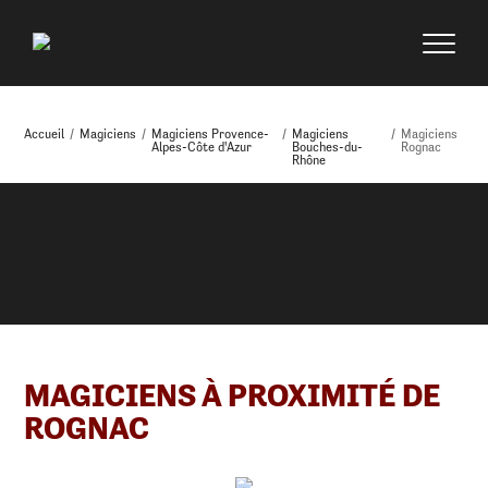
Accueil
/
Magiciens
/
Magiciens Provence-
/
Magiciens
/
Magiciens
Alpes-Côte d'Azur
Bouches-du-
Rognac
Rhône
MAGICIENS À PROXIMITÉ DE
ROGNAC