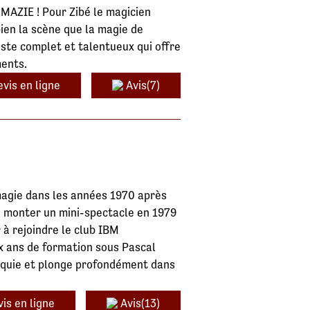
 MAZIE ! Pour Zibé le magicien
bien la scène que la magie de
tiste complet et talentueux qui offre
ments.
vis en ligne
Avis(7)
 magie dans les années 1970 après
à monter un mini-spectacle en 1979
 à rejoindre le club IBM
x ans de formation sous Pascal
iloquie et plonge profondément dans
is en ligne
Avis(13)