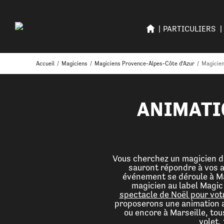
PARTICULIERS
Accueil
/
Magiciens
/
Magiciens Provence-Alpes-Côte d'Azur
/
Magicie
ANIMATI
Vous cherchez un magicien d
sauront répondre à vos a
événement se déroule à Mar
magicien au label Magic
spectacle de Noël pour vot
proposerons une animation a
ou encore à Marseille, tou
volet,