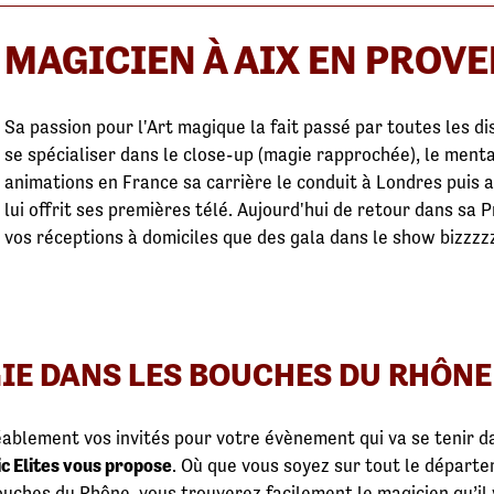
MAGICIEN À AIX EN PROV
Sa passion pour l'Art magique la fait passé par toutes les dis
se spécialiser dans le close-up (magie rapprochée), le ment
animations en France sa carrière le conduit à Londres puis 
lui offrit ses premières télé. Aujourd'hui de retour dans sa 
vos réceptions à domiciles que des gala dans le show bizzzzz..
IE DANS LES BOUCHES DU RHÔNE 
ablement vos invités pour votre évènement qui va se tenir d
c Elites vous propose
. Où que vous soyez sur tout le départe
uches du Rhône, vous trouverez facilement le magicien qu’il 