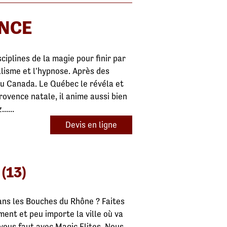
ENCE
ciplines de la magie pour finir par
alisme et l'hypnose. Après des
au Canada. Le Québec le révéla et
Provence natale, il anime aussi bien
....
Devis en ligne
(13)
ans les Bouches du Rhône ? Faites
ment et peu importe la ville où va
vous faut avec Magic Elites. Nous