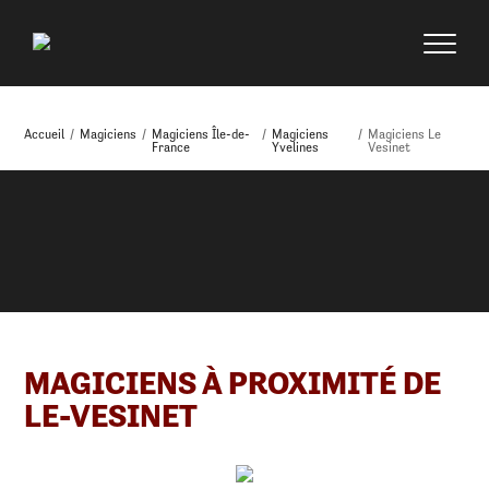
Accueil
/
Magiciens
/
Magiciens Île-de-
/
Magiciens
/
Magiciens Le
France
Yvelines
Vesinet
MAGICIENS À PROXIMITÉ DE
LE-VESINET