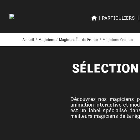
PARTICULIERS
Accueil
/
Magiciens
/
Magiciens Île-de-France
/
Magiciens Yvelines
SÉLECTION
Découvrez nos magiciens pa
animation interactive et mod
est un label spécialisé da
meilleurs magiciens de la rég