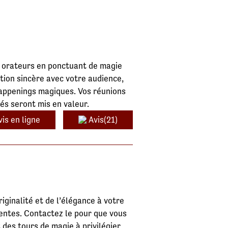
 orateurs en ponctuant de magie
ation sincère avec votre audience,
appenings magiques. Vos réunions
és seront mis en valeur.
is en ligne
Avis(21)
ginalité et de l’élégance à votre
entes. Contactez le pour que vous
des tours de magie à privilégier.