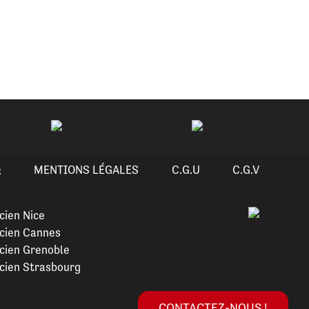
Q
MENTIONS LÉGALES
C.G.U
C.G.V
cien Nice
cien Cannes
cien Grenoble
cien Strasbourg
CONTACTEZ-NOUS !