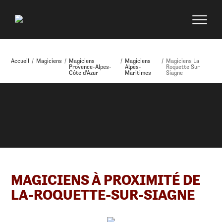
Accueil
/
Magiciens
/
Magiciens
/
Magiciens
/
Magiciens La
Provence-Alpes-
Alpes-
Roquette Sur
Côte d'Azur
Maritimes
Siagne
MAGICIENS À PROXIMITÉ DE
LA-ROQUETTE-SUR-SIAGNE