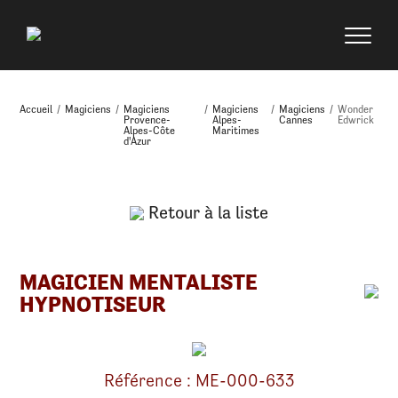
Accueil
/
Magiciens
/
Magiciens
/
Magiciens
/
Magiciens
/
Wonder
Provence-
Alpes-
Cannes
Edwrick
Alpes-Côte
Maritimes
d'Azur
Retour à la liste
MAGICIEN MENTALISTE
HYPNOTISEUR
Référence : ME-000-633