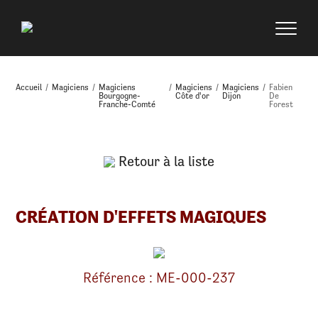
Accueil
/
Magiciens
/
Magiciens
/
Magiciens
/
Magiciens
/
Fabien
Bourgogne-
Côte d'or
Dijon
De
Franche-Comté
Forest
Retour à la liste
CRÉATION D'EFFETS MAGIQUES
Référence : ME-000-237