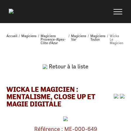
Accueil
/
Magiciens
/
Magiciens
/
Magiciens
/
Magiciens
/
Wicka
Provence-Alpes-
Var
Toulon
Le
Côte d'Azur
Magicien
Retour à la liste
WICKA LE MAGICIEN :
MENTALISME, CLOSE UP ET
MAGIE DIGITALE
Référence : ME-000-649