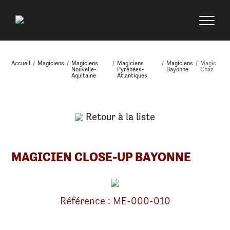
Accueil
/
Magiciens
/
Magiciens
/
Magiciens
/
Magiciens
/
Magic
Nouvelle-
Pyrénées-
Bayonne
Chaz
Aquitaine
Atlantiques
Retour à la liste
MAGICIEN CLOSE-UP BAYONNE
Référence : ME-000-010