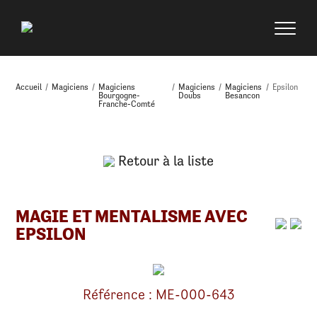
Accueil
/
Magiciens
/
Magiciens
/
Magiciens
/
Magiciens
/
Epsilon
Bourgogne-
Doubs
Besancon
Franche-Comté
Retour à la liste
MAGIE ET MENTALISME AVEC
EPSILON
Référence : ME-000-643