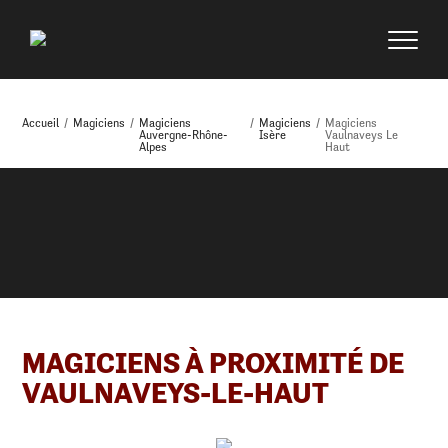
Accueil
/
Magiciens
/
Magiciens
/
Magiciens
/
Magiciens
Auvergne-Rhône-
Isère
Vaulnaveys Le
Alpes
Haut
MAGICIENS À PROXIMITÉ DE
VAULNAVEYS-LE-HAUT