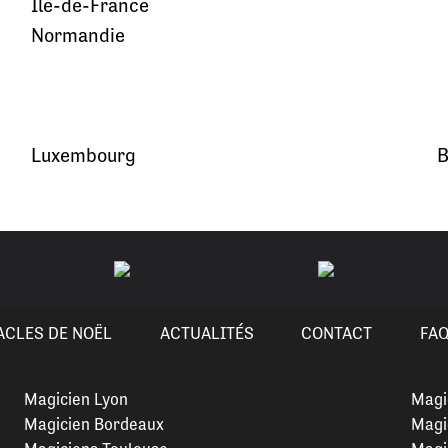
Île-de-France
Normandie
Luxembourg
B
ACLES DE NOËL
ACTUALITÉS
CONTACT
FA
Magicien Lyon
Magi
Magicien Bordeaux
Magi