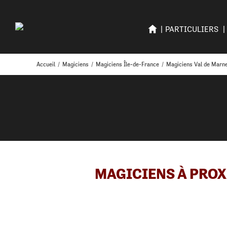
PARTICULIERS
Accueil
/
Magiciens
/
Magiciens Île-de-France
/
Magiciens Val de Marn
MAGICIENS À PROX