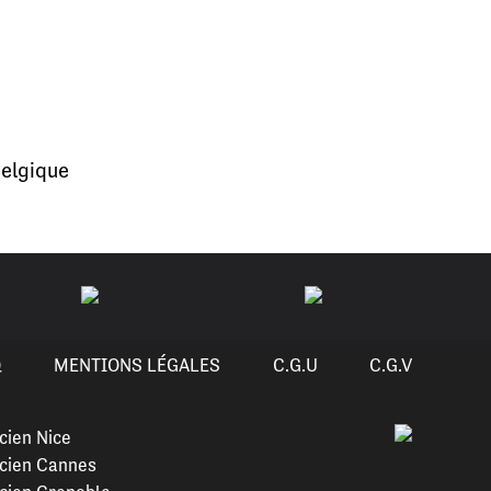
elgique
Q
MENTIONS LÉGALES
C.G.U
C.G.V
cien Nice
cien Cannes