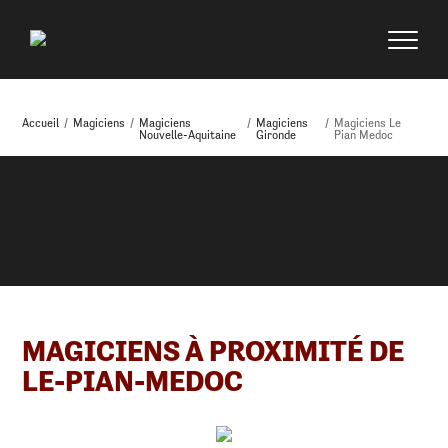
Accueil
/
Magiciens
/
Magiciens
/
Magiciens
/
Magiciens Le
Nouvelle-Aquitaine
Gironde
Pian Medoc
MAGICIENS À PROXIMITÉ DE
LE-PIAN-MEDOC