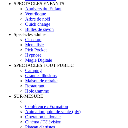
SPECTACLES ENFANTS
Anniversaire Enfant
Ventriloque
Arbre de noël
Quick change
Bulles de savon
Spectacles adultes
Close-up
Mentaliste
Pick Pocket
Hypnose
Magie Digitale
SPECTACLES TOUT PUBLIC
Camping
Grandes Illusions
Maison de retraite
Restaurant
Hologramme
SUR-MESURE
Conférence / Formation
Animation point de vente (plv)
Opération nationale
Cinéma / Télévision
Plateau d'artistes