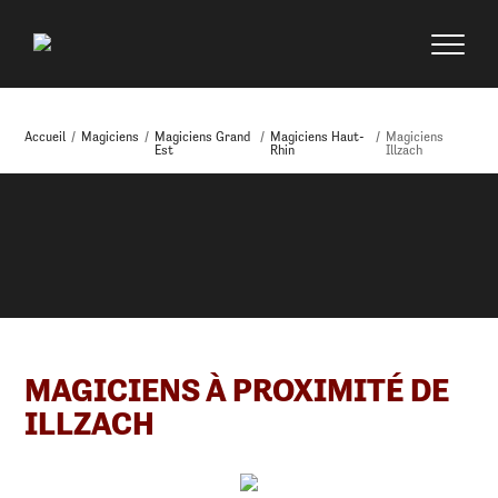
Accueil
/
Magiciens
/
Magiciens Grand
/
Magiciens Haut-
/
Magiciens
Est
Rhin
Illzach
MAGICIENS À PROXIMITÉ DE
ILLZACH