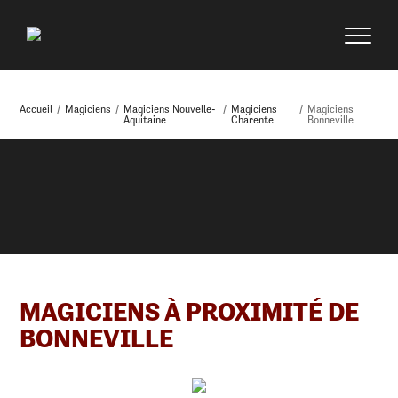
Accueil
/
Magiciens
/
Magiciens Nouvelle-
/
Magiciens
/
Magiciens
Aquitaine
Charente
Bonneville
MAGICIENS À PROXIMITÉ DE
BONNEVILLE