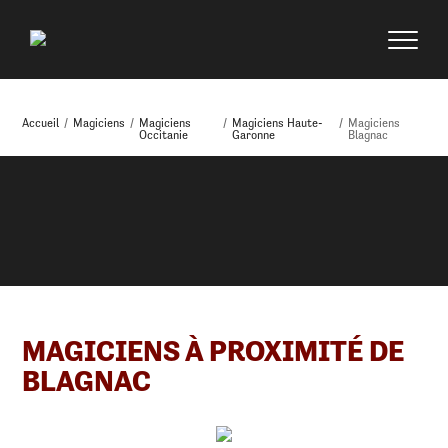
Accueil
/
Magiciens
/
Magiciens
/
Magiciens Haute-
/
Magiciens
Occitanie
Garonne
Blagnac
MAGICIENS À PROXIMITÉ DE
BLAGNAC