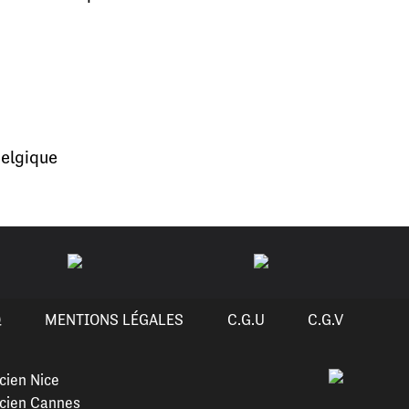
elgique
Q
MENTIONS LÉGALES
C.G.U
C.G.V
cien Nice
cien Cannes