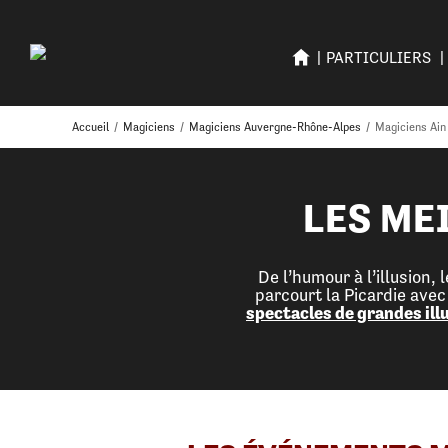
PARTICULIERS
Accueil
/
Magiciens
/
Magiciens Auvergne-Rhône-Alpes
/
Magiciens Ain
LES ME
De l’humour à l’illusion
parcourt la Picardie ave
spectacles de grandes ill