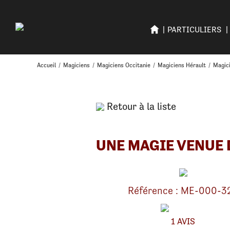
PARTICULIERS
Accueil
/
Magiciens
/
Magiciens Occitanie
/
Magiciens Hérault
/
Magici
Retour à la liste
UNE MAGIE VENUE 
Référence : ME-000-3
1 AVIS