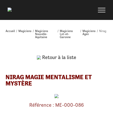
Accueil
/
Magiciens
/
Magiciens
/
Magiciens
/
Magiciens
/
Nirag
Nouvelle-
Lot-et-
Agen
Aquitaine
Garonne
Retour à la liste
NIRAG MAGIE MENTALISME ET
MYSTÈRE
Référence : ME-000-086