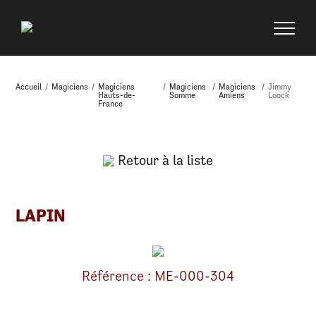
Accueil
/
Magiciens
/
Magiciens
/
Magiciens
/
Magiciens
/
Jimmy
Hauts-de-
Somme
Amiens
Loock
France
Retour à la liste
LAPIN
Référence : ME-000-304