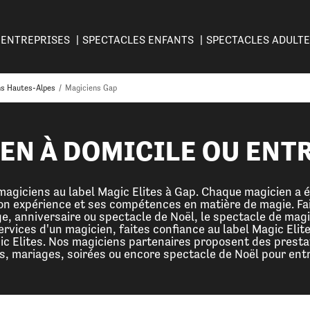
ENTREPRISES
SPECTACLES ENFANTS
SPECTACLES ADULT
ns Hautes-Alpes
/
Magiciens Gap
EN À DOMICILE OU ENT
agiciens au label Magic Elites à Gap. Chaque magicien a é
on expérience et ses compétences en matière de magie. Fa
ge, anniversaire ou spectacle de Noël, le spectacle de magi
ervices d'un magicien, faites confiance au label Magic Eli
ic Elites. Nos magiciens partenaires proposent des presta
s, mariages, soirées ou encore spectacle de Noël pour entr