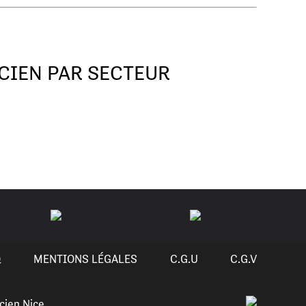
CIEN PAR SECTEUR
Q
MENTIONS LÉGALES
C.G.U
C.G.V
cien Nice