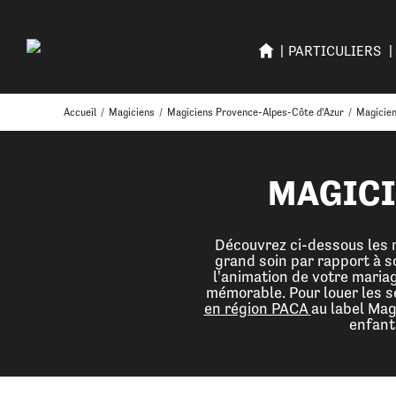
PARTICULIERS
Accueil
/
Magiciens
/
Magiciens Provence-Alpes-Côte d'Azur
/
Magicie
MAGICI
Découvrez ci-dessous les m
grand soin par rapport à s
l'animation de votre maria
mémorable. Pour louer les s
en région PACA
au label Mag
enfant