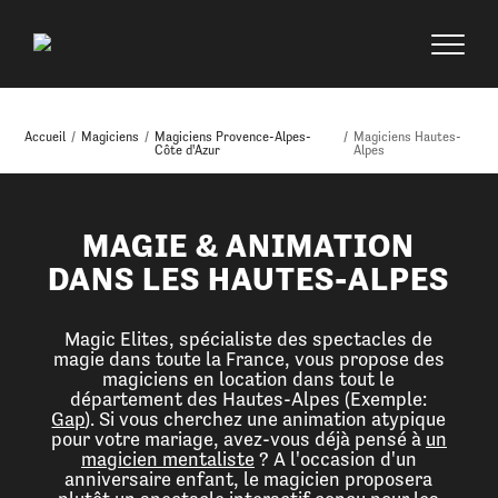
Accueil
/
Magiciens
/
Magiciens Provence-Alpes-
/
Magiciens Hautes-
Côte d'Azur
Alpes
MAGIE & ANIMATION
DANS LES HAUTES-ALPES
Magic Elites, spécialiste des spectacles de
magie dans toute la France, vous propose des
magiciens en location dans tout le
département des Hautes-Alpes (Exemple:
Gap
). Si vous cherchez une animation atypique
pour votre mariage, avez-vous déjà pensé à
un
magicien mentaliste
? A l'occasion d'un
anniversaire enfant, le magicien proposera