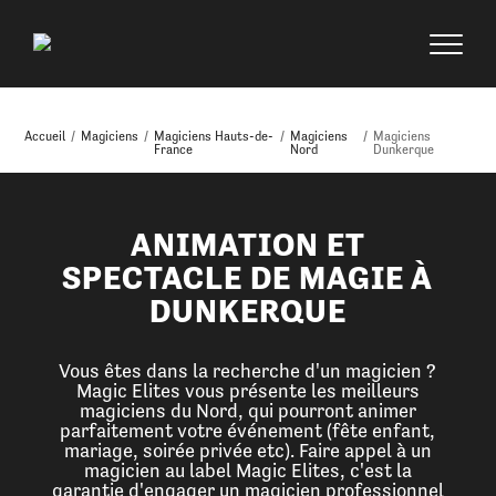
Accueil
/
Magiciens
/
Magiciens Hauts-de-
/
Magiciens
/
Magiciens
France
Nord
Dunkerque
ANIMATION ET
SPECTACLE DE MAGIE À
DUNKERQUE
Vous êtes dans la recherche d'un magicien ?
Magic Elites vous présente les meilleurs
magiciens du Nord, qui pourront animer
parfaitement votre événement (fête enfant,
mariage, soirée privée etc). Faire appel à un
magicien au label Magic Elites, c'est la
garantie d'engager un magicien professionnel