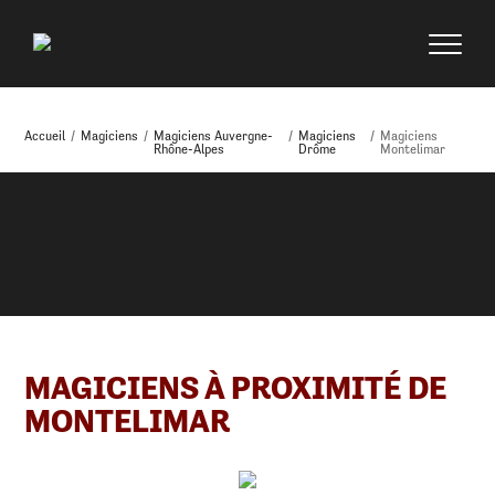
Accueil
/
Magiciens
/
Magiciens Auvergne-
/
Magiciens
/
Magiciens
Rhône-Alpes
Drôme
Montelimar
MAGICIENS À PROXIMITÉ DE
MONTELIMAR