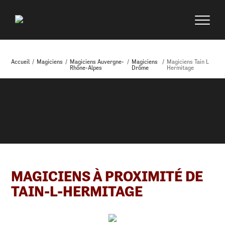
Accueil
/
Magiciens
/
Magiciens Auvergne-
/
Magiciens
/
Magiciens Tain L
Rhône-Alpes
Drôme
Hermitage
MAGICIENS À PROXIMITÉ DE
TAIN-L-HERMITAGE