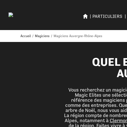
PARTICULIERS
Accueil
/
Magiciens
/
Magiciens Auvergne-Rhône-Alpes
QUEL 
A
Vous recherchez un magic
Magic Elites une sélect
référence des magiciens p
comme des entreprises. Que v
arbre de Noël, nous vous ai
La région compte de nombreux
Alpes, notamment à
Clermon
de la région. Faites vivre 