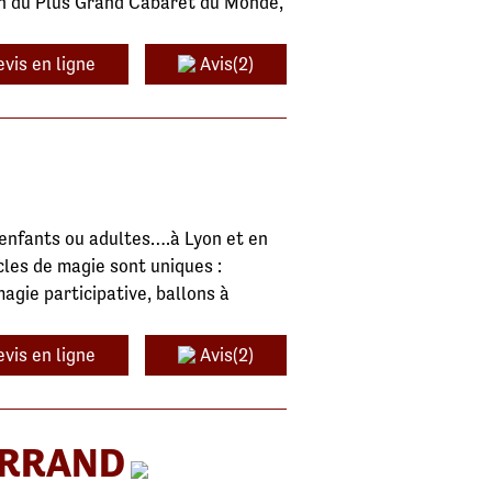
ion du Plus Grand Cabaret du Monde,
vis en ligne
Avis(2)
 enfants ou adultes….à Lyon et en
les de magie sont uniques :
agie participative, ballons à
vis en ligne
Avis(2)
ERRAND