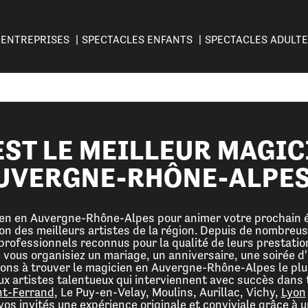
ENTREPRISES
SPECTACLES ENFANTS
SPECTACLES ADULT
EST LE MEILLEUR MAGIC
UVERGNE-RHÔNE-ALPES
ien en Auvergne-Rhône-Alpes pour animer votre prochain 
ion des meilleurs artistes de la région. Depuis de nombreu
rofessionnels reconnus pour la qualité de leurs prestatio
ous organisiez un mariage, un anniversaire, une soirée d'
dons à trouver le magicien en Auvergne-Rhône-Alpes le pl
 artistes talentueux qui interviennent avec succès dans 
t-Ferrand
, Le Puy-en-Velay, Moulins, Aurillac, Vichy,
Lyon
à vos invités une expérience originale et conviviale grâce à