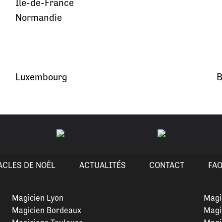
Île-de-France
Normandie
Luxembourg
B
ACLES DE NOËL
ACTUALITÉS
CONTACT
FA
Magicien Lyon
Magi
Magicien Bordeaux
Magi