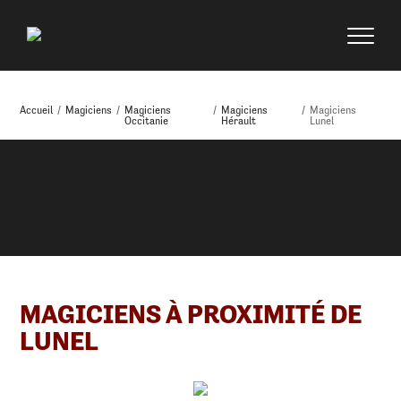
Accueil
/
Magiciens
/
Magiciens
/
Magiciens
/
Magiciens
Occitanie
Hérault
Lunel
MAGICIENS À PROXIMITÉ DE
LUNEL