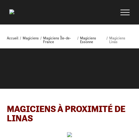
Accueil
/
Magiciens
/
Magiciens Île-de-
/
Magiciens
/
Magiciens
France
Essonne
Linas
MAGICIENS À PROXIMITÉ DE
LINAS