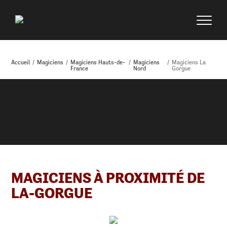
Accueil
/
Magiciens
/
Magiciens Hauts-de-
/
Magiciens
/
Magiciens La
France
Nord
Gorgue
MAGICIENS À PROXIMITÉ DE
LA-GORGUE