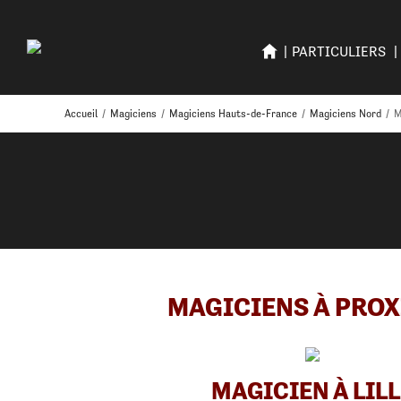
PARTICULIERS
Accueil
/
Magiciens
/
Magiciens Hauts-de-France
/
Magiciens Nord
/
M
MAGICIENS À PROX
MAGICIEN À LILL