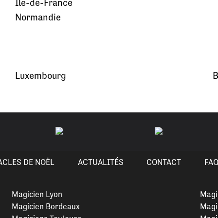
Île-de-France
Normandie
Luxembourg
B
ACLES DE NOËL
ACTUALITÉS
CONTACT
FA
Magicien Lyon
Magi
Magicien Bordeaux
Magi