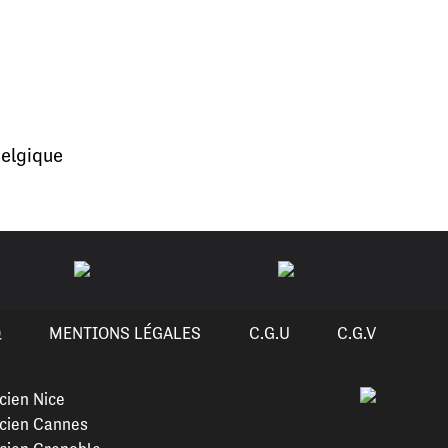
elgique
Q
MENTIONS LÉGALES
C.G.U
C.G.V
cien Nice
cien Cannes