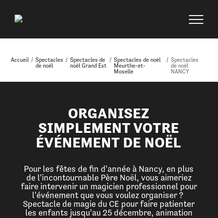
Accueil
/
Spectacles
/
Spectacles de
/
Spectacles de noël
/
Spectacles
de noël
noël Grand Est
Meurthe-et-
de noël
Moselle
NANCY
ORGANISEZ
SIMPLEMENT VOTRE
ÉVÉNEMENT DE NOËL
Pour les fêtes de fin d'année à Nancy, en plus
de l'incontournable Père Noël, vous aimeriez
faire intervenir un magicien professionnel pour
l'événement que vous voulez organiser ?
Spectacle de magie du CE pour faire patienter
les enfants jusqu'au 25 décembre, animation