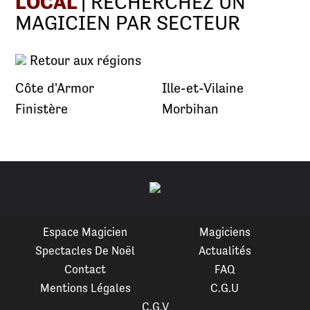
LOCAL
| RECHERCHEZ UN
MAGICIEN PAR SECTEUR
Retour aux régions
Côte d'Armor
Ille-et-Vilaine
Finistère
Morbihan
Espace Magicien
Magiciens
Spectacles De Noël
Actualités
Contact
FAQ
Mentions Légales
C.G.U
C.G.V