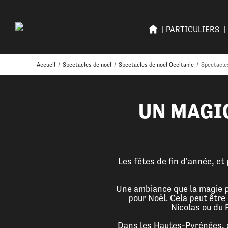
PARTICULIERS
Accueil
/
Spectacles de noël
/
Spectacles de noël Occitanie
/
Spectacle
UN MAGI
Les fêtes de fin d'année, et
Une ambiance que la magie pe
pour Noël. Cela peut être
Nicolas ou du 
Dans les Hautes-Pyrénées, o