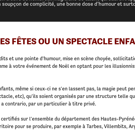
n soupçon de complicité, une bonne dose d'humour et surtou
ES FÊTES OU UN SPECTACLE ENF
its et une pointe d'humour, mise en scène choyée, sollicitat
thme à votre événement de Noël en optant pour les illusionni
enfants, même si ceux-ci ne s'en lassent pas, la magie peut p
acle, etc), qu'ils soient organisés par une structure telle q
a contrario, par un particulier à titre privé.
es certifiés sur l'ensemble du département des Hautes-Pyrénée
ritoire pour se produire, par exemple à Tarbes, Villembits, 