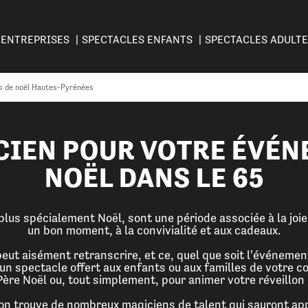
ENTREPRISES
SPECTACLES ENFANTS
SPECTACLES ADULT
s de noël Hautes-Pyrénées
CIEN POUR VOTRE ÉVÉN
NOËL DANS LE 65
 plus spécialement Noël, sont une période associée à la joi
un bon moment, à la convivialité et aux cadeaux.
ut aisément retranscrire, et ce, quel que soit l'événemen
 un spectacle offert aux enfants ou aux familles de votre c
Père Noël ou, tout simplement, pour animer votre réveillon d
n trouve de nombreux magiciens de talent qui sauront app