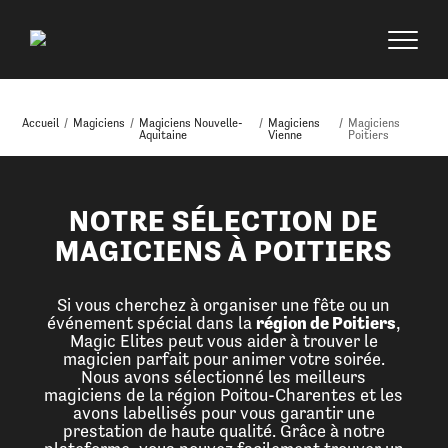
Accueil
/
Magiciens
/
Magiciens Nouvelle-
/
Magiciens
/
Magiciens
Aquitaine
Vienne
Poitiers
NOTRE SÉLECTION DE
MAGICIENS À POITIERS
Si vous cherchez à organiser une fête ou un
événement spécial dans la
région de Poitiers
,
Magic Elites peut vous aider à trouver le
magicien parfait pour animer votre soirée.
Nous avons sélectionné les meilleurs
magiciens de la région Poitou-Charentes et les
avons labellisés pour vous garantir une
prestation de haute qualité. Grâce à notre