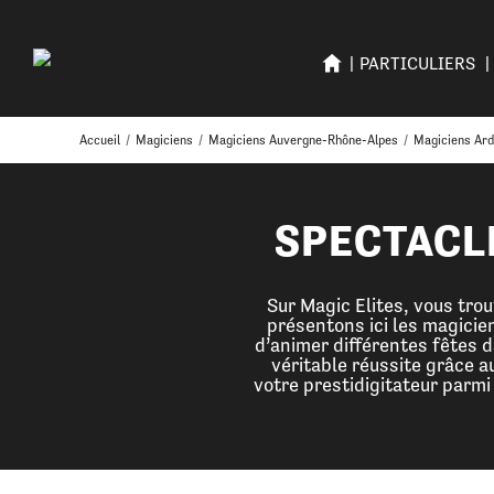
PARTICULIERS
Accueil
/
Magiciens
/
Magiciens Auvergne-Rhône-Alpes
/
Magiciens Ar
SPECTACL
Sur Magic Elites, vous tro
présentons ici les magicien
d’animer différentes fêtes d
véritable réussite grâce a
votre prestidigitateur parmi