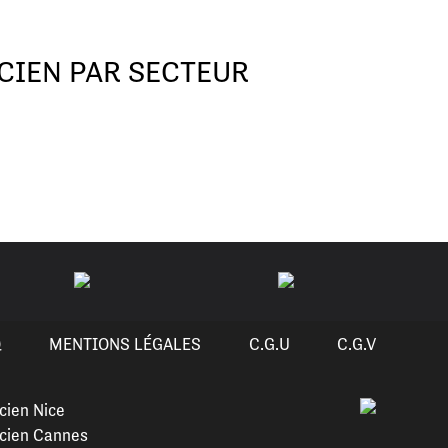
CIEN PAR SECTEUR
Q
MENTIONS LÉGALES
C.G.U
C.G.V
cien Nice
cien Cannes