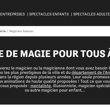
ENTREPRISES
SPECTACLES ENFANTS
SPECTACLES ADULT
dèche
/
Magiciens Aubenas
E DE MAGIE POUR TOUS 
uverez le magicien ou la magicienne dont vous avez besoin
s les plus prestigieux de la ville et du
département de l’A
ans la région depuis plusieurs années. Leur seule promesse
ux animations de haute qualité proposées ! Tout ce que vous 
 ceux proposés :
mentaliste
, illusionniste, magicien spécia
ou autre magicien pour enfant…