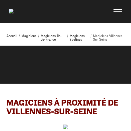
Accueil
/
Magiciens
/
Magiciens Île-
/
Magiciens
/
Magiciens Villennes
de-France
Yvelines
Sur Seine
MAGICIENS À PROXIMITÉ DE
VILLENNES-SUR-SEINE