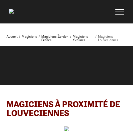
Accueil
/
Magiciens
/
Magiciens Île-de-
/
Magiciens
/
Magiciens
France
Yvelines
Louveciennes
MAGICIENS À PROXIMITÉ DE
LOUVECIENNES