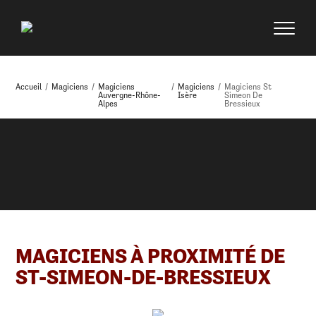
Accueil
/
Magiciens
/
Magiciens
/
Magiciens
/
Magiciens St
Auvergne-Rhône-
Isère
Simeon De
Alpes
Bressieux
MAGICIENS À PROXIMITÉ DE
ST-SIMEON-DE-BRESSIEUX